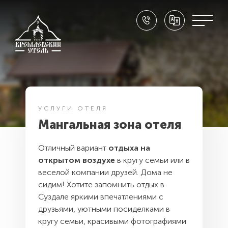
ПРАЗДНИКИ И СОБЫТИЯ
Скидка до -10%
Праздники в Суздале
Свадьба в Суздале
Выходные в Суздале
УСЛУГИ ОТЕЛЯ
Семейный отдых
Мангальная зона отеля
Масленица в Суздале 2026
Отличный вариант
отдыха на
открытом воздухе
в кругу семьи или в
веселой компании друзей. Дома не
сидим! Хотите запомнить отдых в
CЛУЖБА БРОНИРОВАНИЯ:
Суздале яркими впечатлениями с
8 (800) 302 73 74
друзьями, уютными посиделками в
кругу семьи, красивыми фотографиями
НАШ АДРЕС