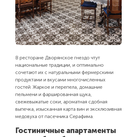
Как Вас
Как Вас
зовут?
зовут?
Электронная
Контактный
Спасибо, мы
почта
телефон
В ресторане Дворянское гнездо чтут
Вам
Сообщение
Сообщение
национальные традиции, и оптимально
перезвоним.
сочетают их с натуральными фермерскими
продуктами и вкусами многочисленных
Отправляя
Отправляя
гостей. Жаркое и перепела, домашние
форму Вы
форму Вы
Закрыть
соглашаетесь
соглашаетесь
пельмени и фаршированная щука,
с
с
пользовательским
пользовательским
свежевыжатые соки, ароматная сдобная
соглашением
соглашением
выпечка, изысканная карта вин и эксклюзивная
медовуха от пасечника Серафима.
Отправить
Отправить
Гостиничные апартаменты