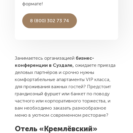
формате!
601293, Владимирская область,
г. Суздаль, ул. Толстого д. 5
8 (800) 302 73 74
ЭЛЕКТРОННАЯ ПОЧТА
kremlinhotel@mail.ru
Занимаетесь организацией
бизнес-
конференции в Суздале,
ожидаете приезда
деловых партнёров и срочно нужны
комфортабельные апартаменты VIP класса,
для проживания важных гостей? Предстоит
грандиозный фуршет или банкет по поводу
частного или корпоративного торжества, и
вам необходимо заказать разнообразное
меню в уютном современном ресторане?
Отель «Кремлёвский»