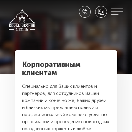
ПРАЗДНИКИ И СОБЫТИЯ
Скидка до -10%
Праздники в Суздале
Свадьба в Суздале
Выходные в Суздале
Корпоративным
Семейный отдых
клиентам
Масленица в Суздале 2026
Специально для Ваших клиентов и
партнеров, для сотрудников Вашей
компании и конечно же, Ваших друзей
и близких мы предлагаем полный и
CЛУЖБА БРОНИРОВАНИЯ:
профессиональный комплекс услуг по
8 (800) 302 73 74
организации и проведению новогодних
праздничных торжеств в любом
НАШ АДРЕС