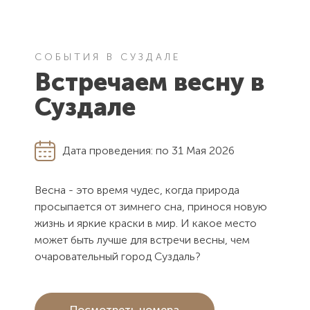
601293, Владимирская область,
г. Суздаль, ул. Толстого д. 5
СОБЫТИЯ В СУЗДАЛЕ
ЭЛЕКТРОННАЯ ПОЧТА
Встречаем весну в
kremlinhotel@mail.ru
Суздале
Дата проведения:
по 31 Мая
2026
Весна - это время чудес, когда природа
просыпается от зимнего сна, принося новую
жизнь и яркие краски в мир. И какое место
может быть лучше для встречи весны, чем
очаровательный город Суздаль?
Посмотреть номера