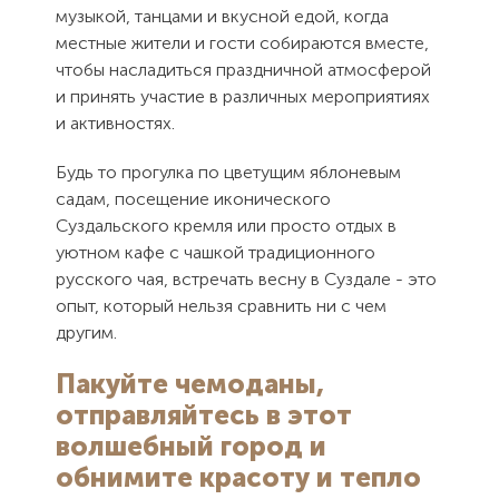
музыкой, танцами и вкусной едой, когда
местные жители и гости собираются вместе,
чтобы насладиться праздничной атмосферой
и принять участие в различных мероприятиях
и активностях.
Будь то прогулка по цветущим яблоневым
садам, посещение иконического
Как Вас
Как Вас
Суздальского кремля или просто отдых в
уютном кафе с чашкой традиционного
зовут?
зовут?
русского чая, встречать весну в Суздале - это
Электронная
Контактный
опыт, который нельзя сравнить ни с чем
Спасибо, мы
другим.
почта
телефон
Вам
Сообщение
Сообщение
перезвоним.
Пакуйте чемоданы,
отправляйтесь в этот
Отправляя
Отправляя
волшебный город и
форму Вы
форму Вы
Закрыть
соглашаетесь
соглашаетесь
обнимите красоту и тепло
с
с
пользовательским
пользовательским