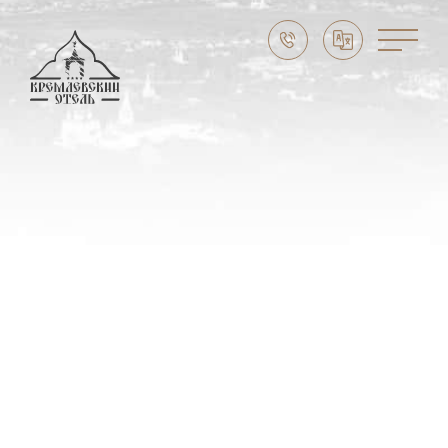
ПРАЗДНИКИ И СОБЫТИЯ
Скидка до -10%
Праздники в Суздале
Свадьба в Суздале
Выходные в Суздале
Семейный отдых
Масленица в Суздале 2026
CЛУЖБА БРОНИРОВАНИЯ:
8 (800) 302 73 74
НАШ АДРЕС