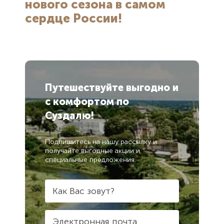
нового сезона в самом
соглашением
соглашением
сердце России!
Отправить
Отправить
Путешествуйте выгодно
и
с комфортом
по
Суздалю!
Подпишитесь на нашу рассылку и
получайте выгодные акции и
специальные предложения.
Как Вас зовут?
Электронная почта