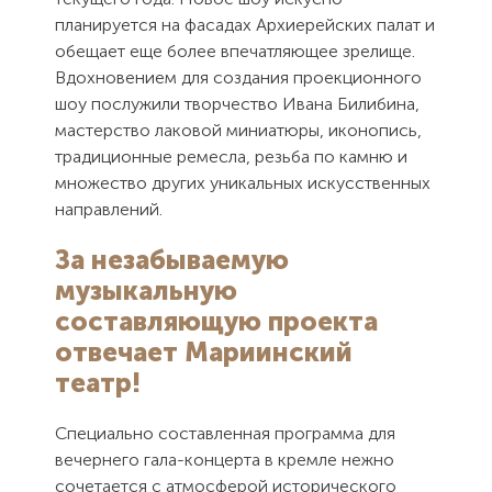
Как Вас
Как Вас
планируется на фасадах Архиерейских палат и
обещает еще более впечатляющее зрелище.
зовут?
зовут?
Электронная
Контактный
Вдохновением для создания проекционного
шоу послужили творчество Ивана Билибина,
Спасибо, мы
почта
телефон
мастерство лаковой миниатюры, иконопись,
Вам
Сообщение
Сообщение
перезвоним.
традиционные ремесла, резьба по камню и
множество других уникальных искусственных
направлений.
Отправляя
Отправляя
форму Вы
форму Вы
Закрыть
соглашаетесь
соглашаетесь
За незабываемую
с
с
пользовательским
пользовательским
музыкальную
соглашением
соглашением
составляющую проекта
отвечает Мариинский
Отправить
Отправить
театр!
Специально составленная программа для
вечернего гала-концерта в кремле нежно
сочетается с атмосферой исторического