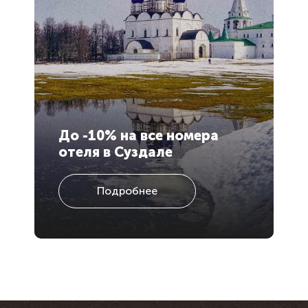
До -10% на все номера
Н
отеля в Суздале
н
Подробнее