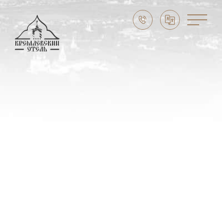
ПРАЗДНИКИ И СОБЫТИЯ
Скидка до -10%
Праздники в Суздале
Свадьба в Суздале
Выходные в Суздале
Семейный отдых
Масленица в Суздале 2026
CЛУЖБА БРОНИРОВАНИЯ:
8 (800) 302 73 74
НАШ АДРЕС