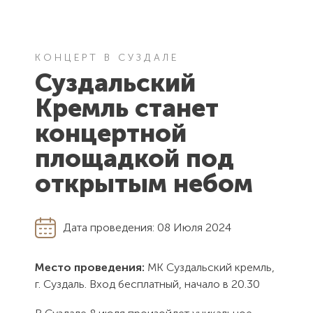
601293, Владимирская область,
г. Суздаль, ул. Толстого д. 5
КОНЦЕРТ В СУЗДАЛЕ
ЭЛЕКТРОННАЯ ПОЧТА
Суздальский
kremlinhotel@mail.ru
Кремль станет
концертной
площадкой под
открытым небом
Дата проведения:
08
Июля 2024
Место проведения:
МК Суздальский кремль,
г. Суздаль. Вход бесплатный, начало в 20.30