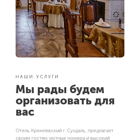
Отправляя
Отправляя
форму Вы
форму Вы
Закрыть
соглашаетесь
соглашаетесь
с
с
пользовательским
пользовательским
соглашением
соглашением
Отправить
Отправить
НАШИ УСЛУГИ
Мы рады будем
организовать для
вас
Отель Кремлевский г. Суздаль, предлагает
своим гостям уютные номера и высокий