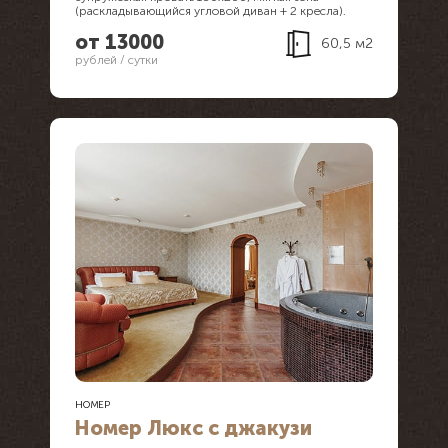
(раскладывающийся угловой диван + 2 кресла).
от 13000
60,5 м2
рублей / сутки
НОМЕР
Номер Люкс с джакузи