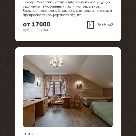
Номер Романтик - создан для романтиков ищущих
уединения, влюбленных пар и молодоженов.
Большой просторный номер в котором есть все для
прекрасного комфортного отдыха.
от 17000
60,5 м2
рублей / сутки
НОМЕР