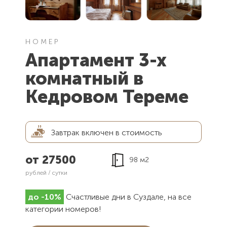
601293, Владимирская область,
г. Суздаль, ул. Толстого д. 5
НОМЕР
ЭЛЕКТРОННАЯ ПОЧТА
Апартамент 3-х
kremlinhotel@mail.ru
комнатный в
Кедровом Тереме
Завтрак включен в стоимость
от 27500
98 м2
рублей / сутки
до -10%
Cчастливые дни в Cуздале,
на все
категории номеров!