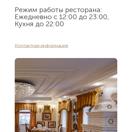
Режим работы ресторана:
Ежедневно с 12:00 до 23:00,
Кухня до 22:00
Контактная информация
Как Вас
Как Вас
зовут?
зовут?
Электронная
Контактный
Спасибо, мы
почта
телефон
Вам
Сообщение
Сообщение
перезвоним.