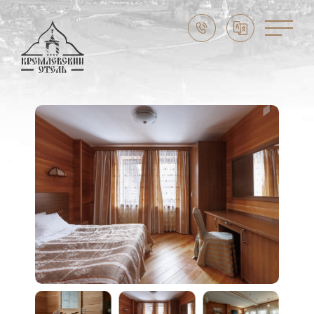
ПРАЗДНИКИ И СОБЫТИЯ
Скидка до -10%
Праздники в Суздале
Свадьба в Суздале
Выходные в Суздале
Семейный отдых
Масленица в Суздале 2026
CЛУЖБА БРОНИРОВАНИЯ:
8 (800) 302 73 74
НАШ АДРЕС